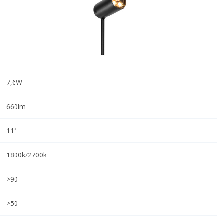
7,6W
660lm
11°
1800k/2700k
>90
>50