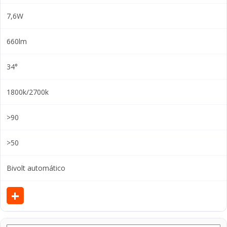
7,6W
660lm
34°
1800k/2700k
>90
>50
Bivolt automático
+
V
e