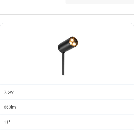
7,6W
660lm
11°