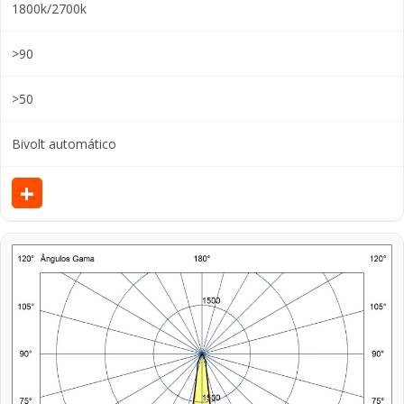
1800k/2700k
>90
>50
Bivolt automático
+
V
e
r
d
e
t
a
l