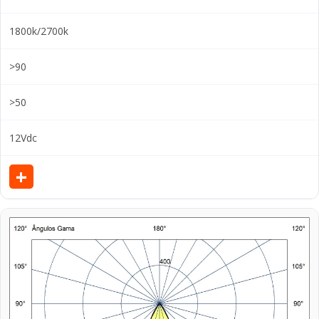
1800k/2700k
>90
>50
12Vdc
+
V
e
r
d
e
t
a